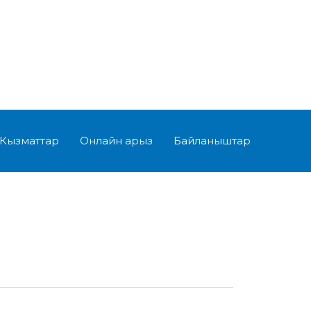
Кызматтар
Онлайн арыз
Байланыштар