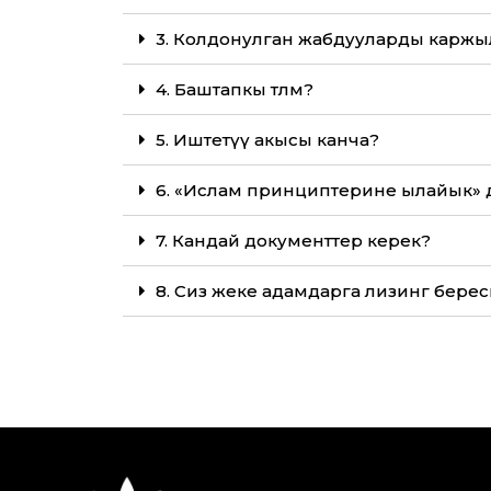
3. Колдонулган жабдууларды карж
4. Баштапкы төлөм?
5. Иштетүү акысы канча?
6. «Ислам принциптерине ылайык» 
7. Кандай документтер керек?
8. Сиз жеке адамдарга лизинг бере