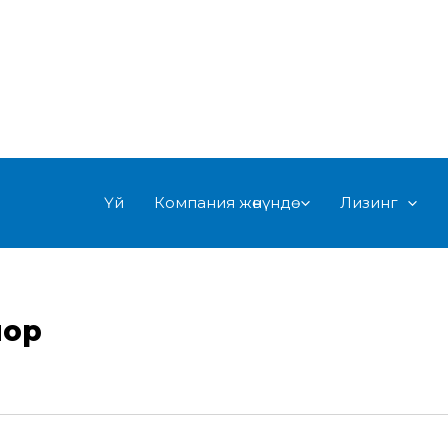
Үй
Компания жөнүндө
Лизинг
лор