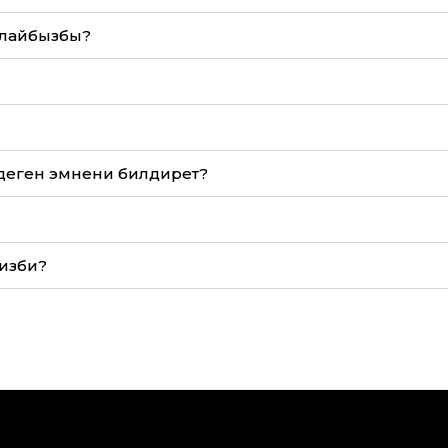
ылайбызбы?
деген эмнени билдирет?
сизби?