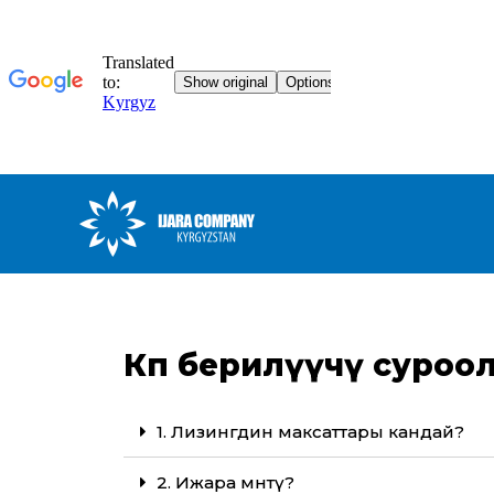
Көп берилүүчү суроо
1. Лизингдин максаттары кандай?
2. Ижара мөөнөтү?