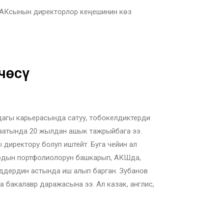
 АКсынын директорлор кеңешинин көз
чөсү
дагы карьерасында сатуу, тобокелдиктерди
 жаатында 20 жылдан ашык тажрыйбага ээ.
директору болуп иштейт. Буга чейин ал
лардын портфолиолорун башкарып, АКШда,
дердин астында иш алып барган. Зубанов
 бакалавр даражасына ээ. Ал казак, англис,