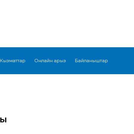
Кызматтар
Онлайн арыз
Байланыштар
сы