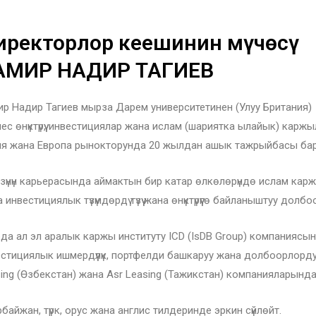
иректорлор кеңешинин мүчөсү
АМИР НАДИР ТАГИЕВ
р Надир Тагиев мырза Дарем университетинен (Улуу Британия)
ес өнүктүрүү, инвестициялар жана ислам (шариятка ылайык) ка
ия жана Европа рынокторунда 20 жылдан ашык тажрыйбасы бар
зүнүн карьерасында аймактын бир катар өлкөлөрүндө ислам кар
 инвестициялык түзүмдөрдү түзүү жана өнүктүрүүгө байланыштуу дол
да ал эл аралык каржы институту ICD (IsDB Group) компанияс
стициялык ишмердүүлүк, портфелди башкаруу жана долбоорлорду 
ing (Өзбекстан) жана Asr Leasing (Тажикстан) компанияларында
байжан, түрк, орус жана англис тилдеринде эркин сүйлөйт.