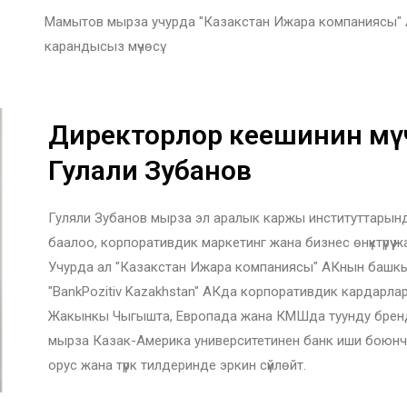
Мамытов мырза учурда "Казакстан Ижара компаниясы"
карандысыз мүчөсү.
Директорлор кеңешинин мү
Гулали Зубанов
Гуляли Зубанов мырза эл аралык каржы институттарын
баалоо, корпоративдик маркетинг жана бизнес өнүктүрүү
Учурда ал "Казакстан Ижара компаниясы" АКнын башкы 
"BankPozitiv Kazakhstan" АКда корпоративдик кардар
Жакынкы Чыгышта, Европада жана КМШда туунду бренд
мырза Казак-Америка университетинен банк иши боюнча
орус жана түрк тилдеринде эркин сүйлөйт.