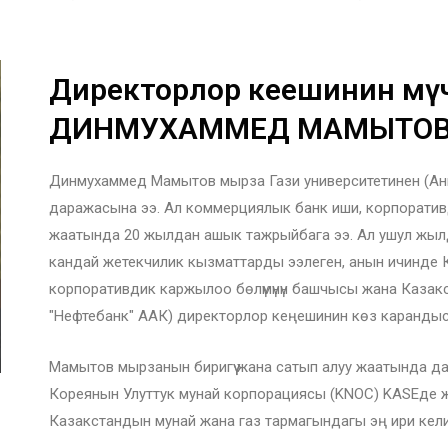
Директорлор кеңешинин мү
ДИНМУХАММЕД МАМЫТО
Динмухаммед Мамытов мырза Гази университетинен (Анк
даражасына ээ. Ал коммерциялык банк иши, корпорати
жаатында 20 жылдан ашык тажрыйбага ээ. Ал ушул жыл
кандай жетекчилик кызматтарды ээлеген, анын ичинде
корпоративдик каржылоо бөлүмүнүн башчысы жана Казак
"Нефтебанк" ААК) директорлор кеңешинин көз карандысы
Мамытов мырзанын биригүү жана сатып алуу жаатында д
Кореянын Улуттук мунай корпорациясы (KNOC) KASEде жерг
Казакстандын мунай жана газ тармагындагы эң ири ке