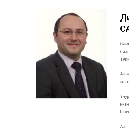
Д
С
Сами
бизн
Түрк
Ал ө
жана
Учур
инве
Leas
Азер