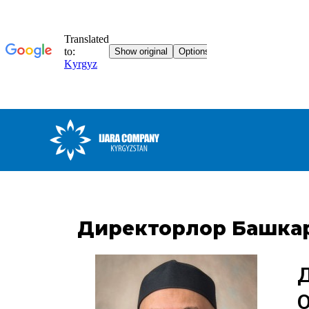
Директорлор Башка
Д