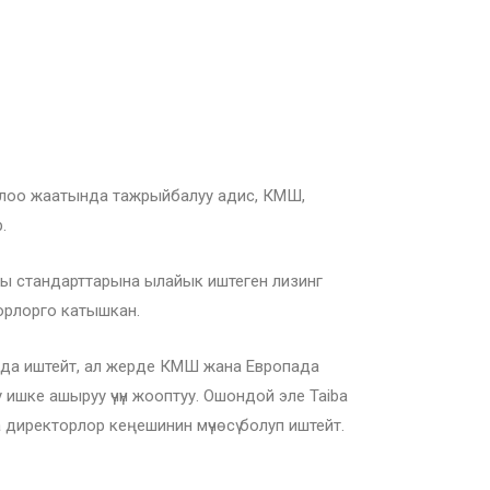
ржылоо жаатында тажрыйбалуу адис, КМШ,
.
жы стандарттарына ылайык иштеген лизинг
боорлорго катышкан.
ында иштейт, ал жерде КМШ жана Европада
ишке ашыруу үчүн жооптуу. Ошондой эле Taiba
 директорлор кеңешинин мүчөсү болуп иштейт.