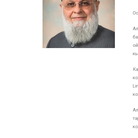
Ос
Ал
ба
ой
кы
Ка
ко
Li
ко
Ал
та
ко