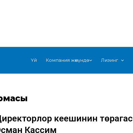
Үй
Компания жөнүндө
Лизинг
рмасы
иректорлор кеңешинин төрага
Осман Кассим