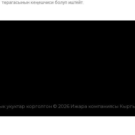
төрагасынын кеңешчиси болуп иштейт.
ык укуктар корголгон © 2026 Ижара компаниясы Кыргы