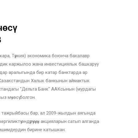
чөсү
В
ара, Түркия) экономика боюнча бакалавр
вдик каржылоо жана инвестициялык башкаруу
дар аралыгында бир катар банктарда ар
 Казакстандын Халык банкынын аймактык
стандагы "Дельта Банк" ААКсынын (мурдагы
з мүчөсү болгон.
а тажрыйбасы бар, ал 2009-жылдын аягында
иликтүү өндүрүүчүнүн акцияларын сатып алганда
лишимдердин бирине катышкан.