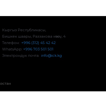
Кыргыз Республикасы,
Бишкек шаары, Раззакова көчөсү, 4
Телефон:
+996 (312) 45 42 42
WhatsApp:
+996 703 501 501
Электрондук почта:
info@ick.kg
зстан