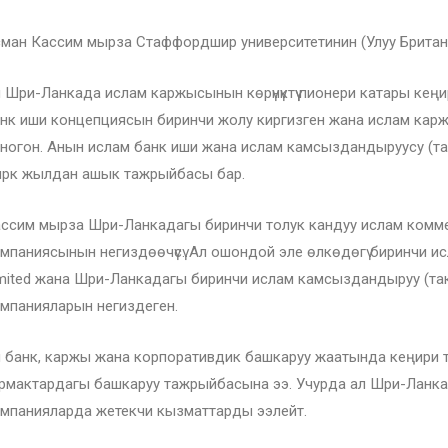
ман Кассим мырза Стаффордшир университетинин (Улуу Британ
 Шри-Ланкада ислам каржысынын көрүнүктүү пионери катары кең
нк иши концепциясын биринчи жолу киргизген жана ислам каржы 
ногон. Анын ислам банк иши жана ислам камсыздандыруусу (та
рк жылдан ашык тажрыйбасы бар.
ссим мырза Шри-Ланкадагы биринчи толук кандуу ислам комме
мпаниясынын негиздөөчүсү. Ал ошондой эле өлкөдөгү биринчи 
mited жана Шри-Ланкадагы биринчи ислам камсыздандыруу (та
мпанияларын негиздеген.
 банк, каржы жана корпоративдик башкаруу жаатында кеңири 
рмактардагы башкаруу тажрыйбасына ээ. Учурда ал Шри-Ланкад
мпанияларда жетекчи кызматтарды ээлейт.