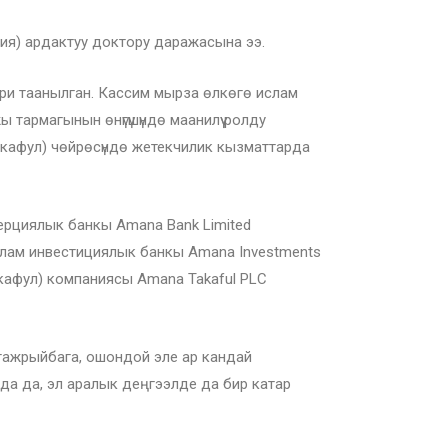
ия) ардактуу доктору даражасына ээ.
ири таанылган. Кассим мырза өлкөгө ислам
тармагынын өнүгүшүндө маанилүү ролду
кафул) чөйрөсүндө жетекчилик кызматтарда
рциялык банкы Amana Bank Limited
ислам инвестициялык банкы Amana Investments
кафул) компаниясы Amana Takaful PLC
тажрыйбага, ошондой эле ар кандай
а да, эл аралык деңгээлде да бир катар