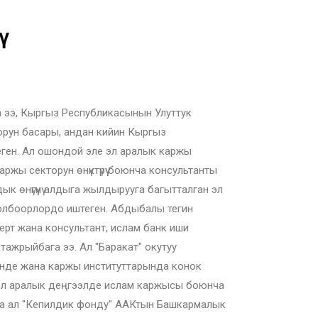
ү
 ээ, Кыргыз Республикасынын Улуттук
орун басары, андан кийин Кыргыз
ген. Ал ошондой эле эл аралык каржы
ржы секторун өнүктүрүү боюнча консультанты
к өнүгүүнү алдыга жылдырууга багытталган эл
долбоорлордо иштеген. Абдыбалы тегин
ерт жана консультант, ислам банк иши
ажрыйбага ээ. Ал "Баракат" окутуу
инде жана каржы институттарында конок
 эл аралык деңгээлде ислам каржысы боюнча
рда ал "Кепилдик фонду" ААКтын Башкармалык