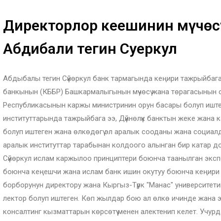
Директорлор кеңешинин мүчөс
Абдибали тегин Суеркул
Абдыбалы тегин Сүйөркул банк тармагында кеңири тажрыйбага
банкынын (КББР) Башкармалыгынын мүчөсү жана төрагасынын 
Республикасынын каржы министринин орун басары болуп иште
институттарында тажрыйбага ээ, Дүйнөлүк банктын жеке жана ка
болуп иштеген жана өлкөдөгү эл аралык сооданы жана социалды
аралык институттар тарабынан колдоого алынган бир катар 
Сүйөркул ислам каржылоо принциптери боюнча таанылган эксп
боюнча кеңешчи жана ислам банк ишин окутуу боюнча кеңири т
борборунун директору жана Кыргыз-Түрк "Манас" университет
лектор болуп иштеген. Көп жылдар бою ал өлкө ичинде жана
консалтинг кызматтарын көрсөтүү менен алектенип келет. Учу