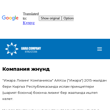
Компания жөнүндө
"Ижара Лизинг Компаниясы" ААКсы ("Ижара") 2015-жылдан
бери Кыргыз Республикасында ислам принциптери
(шарият боюнча) боюнча лизинг берүү жаатында иштеп
келет.