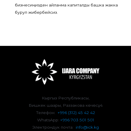
бизнесиңизден айланма капиталды башка жакка
буруп жибербейсиз.
Кыргыз Республикасы,
Бишкек шаары, Раззакова көчөсү, 4
Телефон:
+996 (312) 45 42 42
WhatsApp:
+996 703 501 501
Электрондук почта:
info@ick.kg