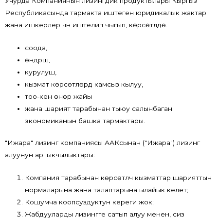
Учурда Компаниянын лизингдик продуктылары Кыргыз
Республикасында тармакта иштеген юридикалык жактар ​​
жана ишкерлер үчүн иштелип чыгып, көрсөтүлүүдө.
соода,
өндүрүш,
курулуш,
кызмат көрсөтүүлөрдү камсыз кылуу,
тоо-кен өнөр жайы
жана шарият тарабынан тыюу салынбаган
экономиканын башка тармактары.
"Ижара" лизинг компаниясы ААКсынан ("Ижара") лизинг
алуунун артыкчылыктары:
Компания тарабынан көрсөтүлүүчү кызматтар шарияттын
нормаларына жана талаптарына ылайык келет;
Кошумча коопсуздуктун кереги жок;
Жабдууларды лизингге сатып алуу менен, сиз