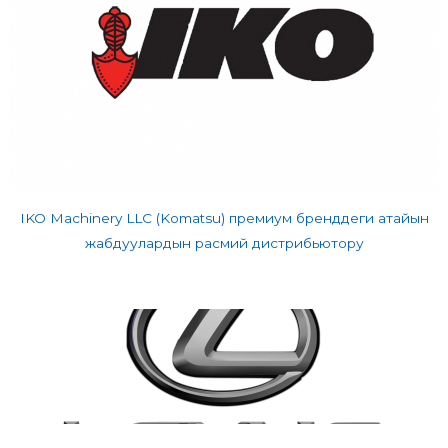
IKO Machinery LLC (Komatsu) премиум бренддеги атайын
жабдуулардын расмий дистрибьютору