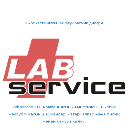
Кыргызстандагы Lexusтун расмий дилери
Labservice LLC компаниясынын миссиясы - Кыргыз
Республикасын шаймандар, материалдар жана билим
менен камсыз кылуу!