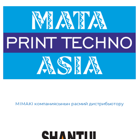
MIMAKI компаниясынын расмий дистрибьютору