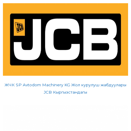
ЖЧК SP Avtodom Machinery KG Жол курулуш жабдуулары
JCB Кыргызстандагы