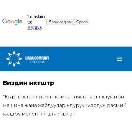
Биздин өнөктөштөр
"Кыргызстан лизинг компаниясы" чет өлкөлүк ири
машина жана жабдуулар өндүрүүчүлөрдүн расмий
өкүлдөрү менен өнөктөштүк кылат.