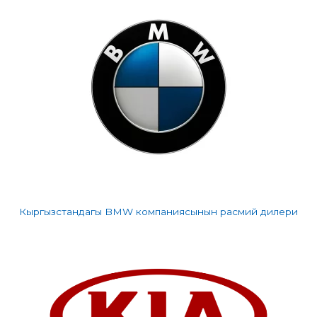
Кыргызстандагы BMW компаниясынын расмий дилери