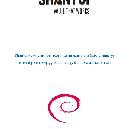
Shantui компаниясы техниканы жана ага байланыштуу
тетиктерди өндүрүү жана сатуу боюнча адистешкен.