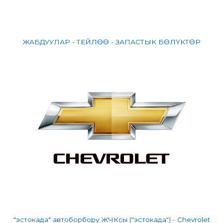
ЖАБДУУЛАР - ТЕЙЛӨӨ - ЗАПАСТЫК БӨЛҮКТӨР
"эстокада" автоборбору ЖЧКсы ("эстокада") - Chevrolet