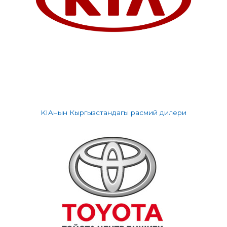
KIAнын Кыргызстандагы расмий дилери