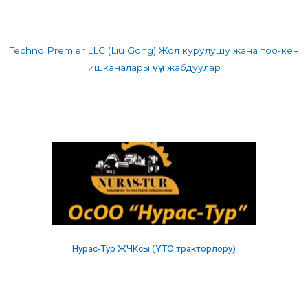
Techno Premier LLC (Liu Gong) Жол курулушу жана тоо-кен
ишканалары үчүн жабдуулар
Нурас-Тур ЖЧКсы (YTO тракторлору)